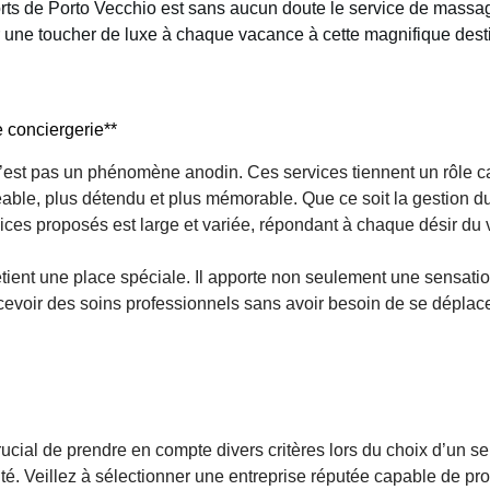
forts de Porto Vecchio est sans aucun doute le service de massage
er une toucher de luxe à chaque vacance à cette magnifique dest
 conciergerie**
e n’est pas un phénomène anodin. Ces services tiennent un rôle c
able, plus détendu et plus mémorable. Que ce soit la gestion du 
ices proposés est large et variée, répondant à chaque désir du
ient une place spéciale. Il apporte non seulement une sensation
 recevoir des soins professionnels sans avoir besoin de se déplace
 crucial de prendre en compte divers critères lors du choix d’un 
orité. Veillez à sélectionner une entreprise réputée capable de p