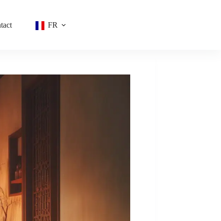
tact
FR
Réserver